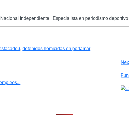
Nacional Independiente | Especialista en periodismo deportivo 
estacado3
,
detenidos homicidas en porlamar
Next
Funv
 empleos...