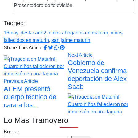
Presentadora de televisión.
Tagged:
16may
,
destacado2
,
niños ahogados en maturin
,
niños
fallecidos en maturin
,
san jaime maturin
Share This Article:
Next Article
Gobierno de
Venezuela confirma
deportación de Alex
Previous Article
Saab
AFEM presentó
cuerpo técnico de
cara a los...
Lo Mas Tramoyero
Buscar