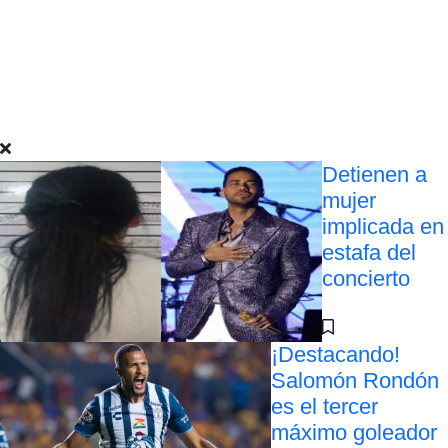
Detienen a
mujer
implicada en
estafa del
concierto
¡Destacando!
Salomón Rondón
es el tercer
máximo goleador