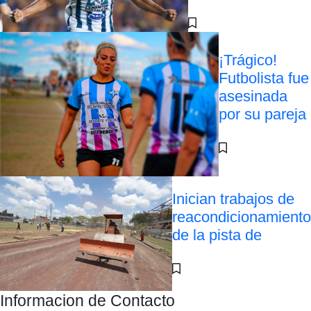
¡Trágico!
Futbolista fue
asesinada
por su pareja
Inician trabajos de
reacondicionamiento
de la pista de
Informacion de Contacto