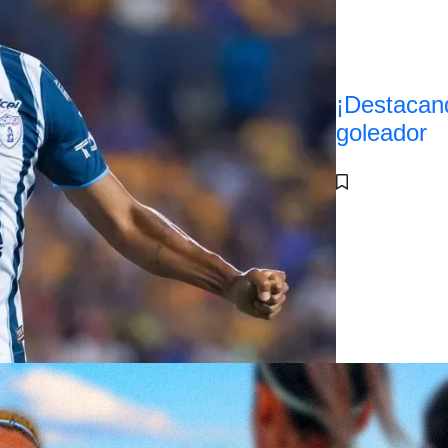
¡Destacan
goleador