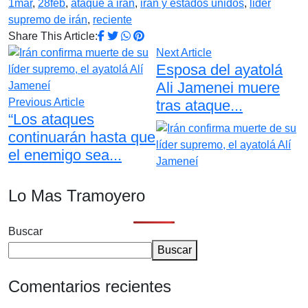
1mar
,
28feb
,
ataque a iran
,
iran y estados unidos
,
lider
supremo de irán
,
reciente
Share This Article:
Next Article
Esposa del ayatolá
Ali Jamenei muere
Previous Article
tras ataque...
“Los ataques
continuarán hasta que
el enemigo sea...
Lo Mas Tramoyero
Buscar
Buscar
Comentarios recientes