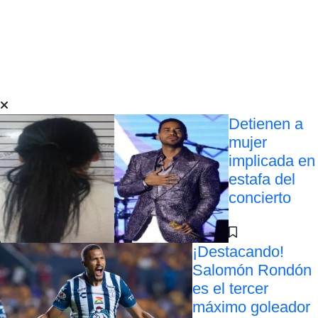
Detienen a
mujer
implicada en
estafa del
concierto
¡Destacando!
Salomón Rondón
es el tercer
máximo goleador