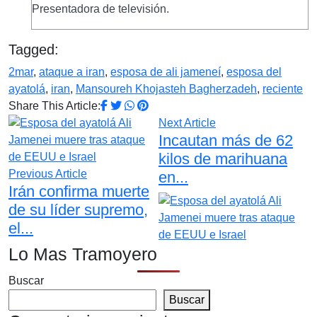
Presentadora de televisión.
Tagged:
2mar
,
ataque a iran
,
esposa de ali jameneí
,
esposa del
ayatolá
,
iran
,
Mansoureh Khojasteh Bagherzadeh
,
reciente
Share This Article:
Next Article
Incautan más de 62
kilos de marihuana
Previous Article
en...
Irán confirma muerte
de su líder supremo,
el...
Lo Mas Tramoyero
Buscar
Buscar