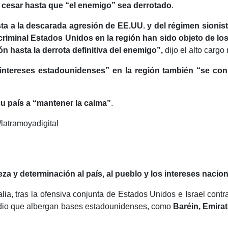
 cesar hasta que “el enemigo” sea derrotado
.
a la descarada agresión de EE.UU. y del régimen sionista co
l criminal Estados Unidos en la región han sido objeto de lo
ón hasta la derrota definitiva del enemigo”,
dijo el alto cargo 
 intereses estadounidenses” en la región también “se cons
su país a “mantener la calma”
.
/latramoyadigital
 y determinación al país, al pueblo y los intereses nacio
ia, tras la ofensiva conjunta de Estados Unidos e Israel contra
edio que albergan bases estadounidenses, como
Baréin, Emira