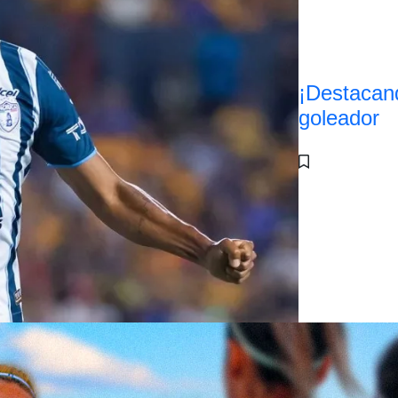
¡Destacan
goleador