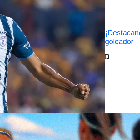
¡Destacan
goleador