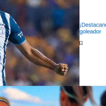
¡Destacan
goleador