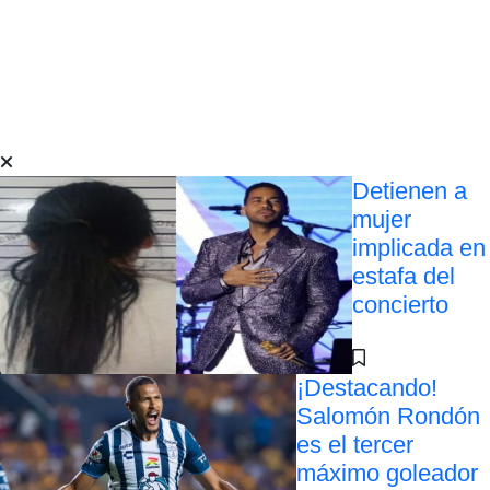
Detienen a
mujer
implicada en
estafa del
concierto
¡Destacando!
Salomón Rondón
es el tercer
máximo goleador