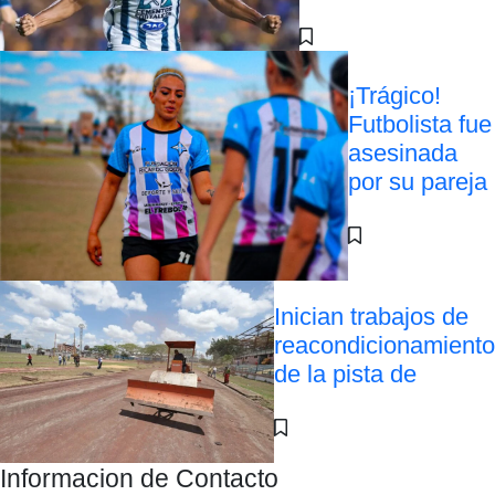
¡Trágico!
Futbolista fue
asesinada
por su pareja
Inician trabajos de
reacondicionamiento
de la pista de
Informacion de Contacto