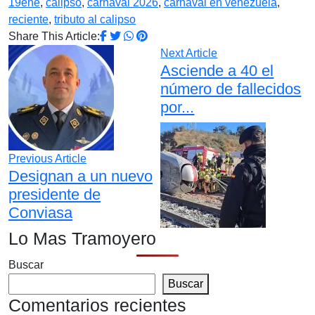
19ene
,
calipso
,
carnaval 2026
,
carnaval en venezuela
,
reciente
,
tributo al calipso
Share This Article:
Next Article
Asciende a 40 el
número de fallecidos
por...
Previous Article
Designan a un nuevo
presidente de
Conviasa
Lo Mas Tramoyero
Buscar
Buscar
Comentarios recientes