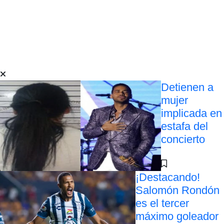
Detienen a
mujer
implicada en
estafa del
concierto
¡Destacando!
Salomón Rondón
es el tercer
máximo goleador