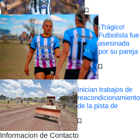
¡Trágico!
Futbolista fue
asesinada
por su pareja
Inician trabajos de
reacondicionamiento
de la pista de
Informacion de Contacto