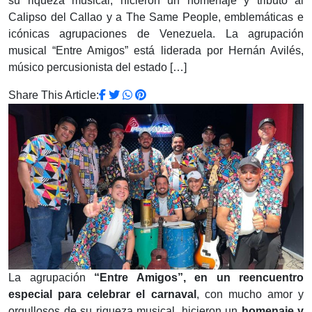
su riqueza musical, hicieron un homenaje y tributo al
Calipso del Callao y a The Same People, emblemáticas e
icónicas agrupaciones de Venezuela. La agrupación
musical “Entre Amigos” está liderada por Hernán Avilés,
músico percusionista del estado […]
Share This Article:
La agrupación
“Entre Amigos”, en un reencuentro
especial para celebrar el carnaval
, con mucho amor y
orgullosos de su riqueza musical, hicieron un
homenaje y