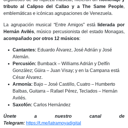
tributo al Calipso del Callao y a The Same People
,
emblemáticas e icónicas agrupaciones de Venezuela.
La agrupación musical “Entre Amigos” está
liderada por
Hernán Avilés
, músico percusionista del estado Monagas,
acompañado por otros 12 músicos
:
Cantantes:
Eduardo Álvarez, José Adrián y José
Alemán.
Percusión:
Bumback – Williams Adrián y Delfín
González; Güira – Juan Visay; y en la Campana está
César Álvarez.
Armonía:
Bajo – José Castillo, Cuatro – Humberto
Balbas, Guitarra – Rafael Pérez, Teclados – Hernán
Avilés.
Saxofón:
Carlos Hernández
Únete a nuestro canal de
Telegram:
https://t.me/latramoyadigital