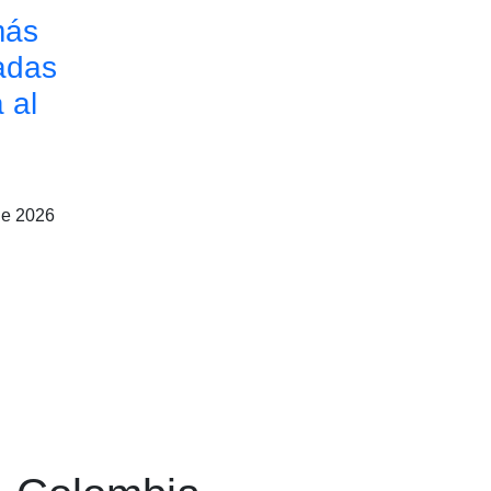
más
adas
 al
de 2026