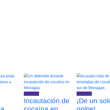
Sucesos
Sucesos
Incautación de
¡De un sol
la
cocaína en
golpe!