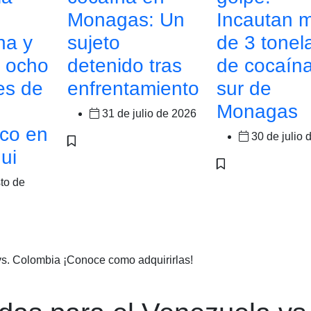
Monagas: Un
Incautan 
na y
sujeto
de 3 tonel
a ocho
detenido tras
de cocaína
es de
enfrentamiento
sur de
Monagas
31 de julio de 2026
ico en
30 de julio 
ui
to de
vs. Colombia ¡Conoce como adquirirlas!