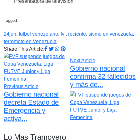
Presentadora de televisión.
Tagged:
24jun
,
futbol venezolano
,
fvf
,
reciente
,
sismo en venezuela
,
terremoto en Venezuela
Share This Article:
Next Article
Gobierno nacional
confirma 32 fallecidos
y más de...
Previous Article
Gobierno nacional
decreta Estado de
Emergencia y
activa...
Lo Mas Tramoyero