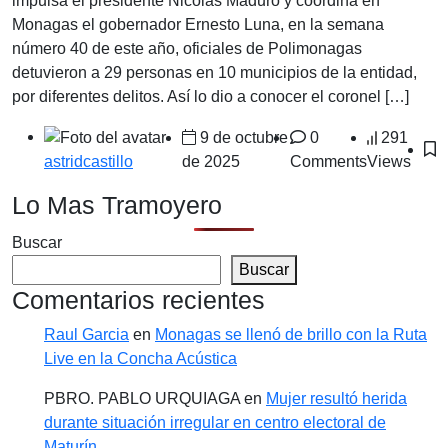
impulsa el presidente Nicolás Maduro y coordina en
Monagas el gobernador Ernesto Luna, en la semana
número 40 de este año, oficiales de Polimonagas
detuvieron a 29 personas en 10 municipios de la entidad,
por diferentes delitos. Así lo dio a conocer el coronel […]
9 de octubre
0
291
de 2025
Comments
Views
astridcastillo
Lo Mas Tramoyero
Buscar
Buscar
Comentarios recientes
Raul Garcia
en
Monagas se llenó de brillo con la Ruta
Live en la Concha Acústica
PBRO. PABLO URQUIAGA
en
Mujer resultó herida
durante situación irregular en centro electoral de
Maturín