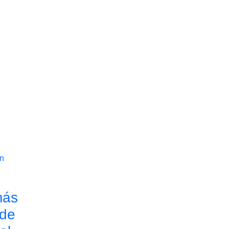
más
 de