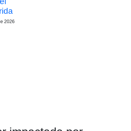
el
rida
de 2026