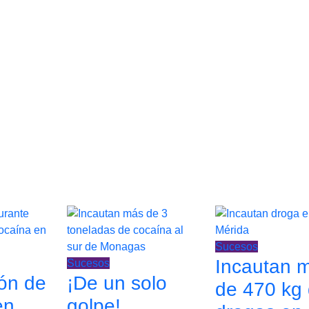
Sucesos
Incautan 
Sucesos
ión de
¡De un solo
de 470 kg
en
golpe!