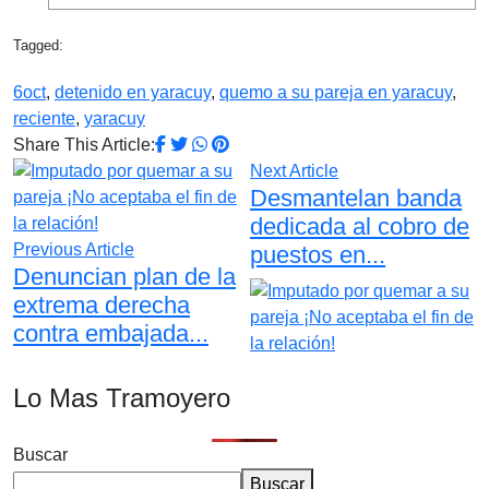
Tagged:
6oct
,
detenido en yaracuy
,
quemo a su pareja en yaracuy
,
reciente
,
yaracuy
Share This Article:
Next Article
Desmantelan banda
dedicada al cobro de
Previous Article
puestos en...
Denuncian plan de la
extrema derecha
contra embajada...
Lo Mas Tramoyero
Buscar
Buscar