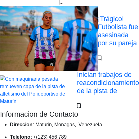
¡Trágico!
Futbolista fue
asesinada
por su pareja
Inician trabajos de
reacondicionamiento
de la pista de
Informacion de Contacto
Direccion:
Maturin, Monagas, Venezuela
Telefono:
+(123) 456 789