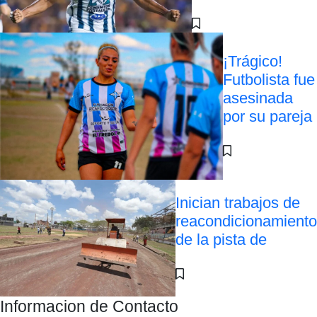
¡Trágico!
Futbolista fue
asesinada
por su pareja
Inician trabajos de
reacondicionamiento
de la pista de
Informacion de Contacto