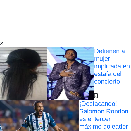
Detienen a
mujer
implicada en
estafa del
concierto
¡Destacando!
Salomón Rondón
es el tercer
máximo goleador