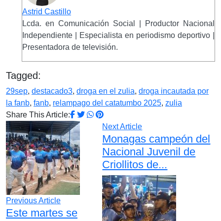
Astrid Castillo
Lcda. en Comunicación Social | Productor Nacional
Independiente | Especialista en periodismo deportivo |
Presentadora de televisión.
Tagged:
29sep
,
destacado3
,
droga en el zulia
,
droga incautada por
la fanb
,
fanb
,
relampago del catatumbo 2025
,
zulia
Share This Article:
Next Article
Monagas campeón del
Nacional Juvenil de
Criollitos de...
Previous Article
Este martes se