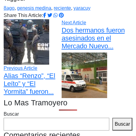
8ago
,
genesis medina
,
reciente
,
yaracuy
Share This Article:
Next Article
Dos hermanos fueron
asesinados en el
Mercado Nuevo...
Previous Article
Alias “Renzo”, “El
Leíto” y “El
Yormita” fueron...
Lo Mas Tramoyero
Buscar
Buscar
Comentarios recientes