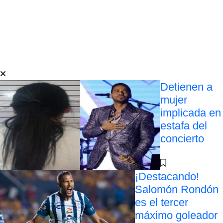
Detienen a
mujer
implicada en
estafa del
concierto
¡Destacando!
Salomón Rondón
es el tercer
máximo goleador