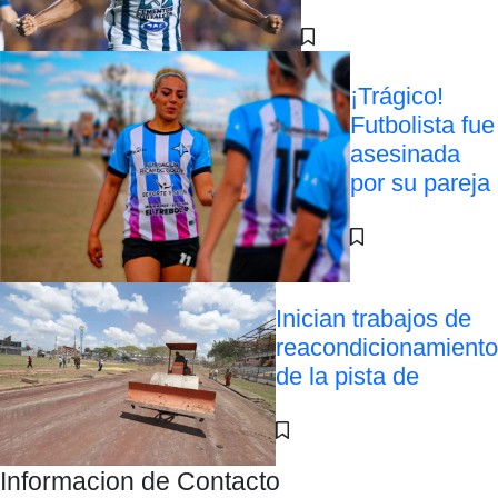
¡Trágico!
Futbolista fue
asesinada
por su pareja
Inician trabajos de
reacondicionamiento
de la pista de
Informacion de Contacto