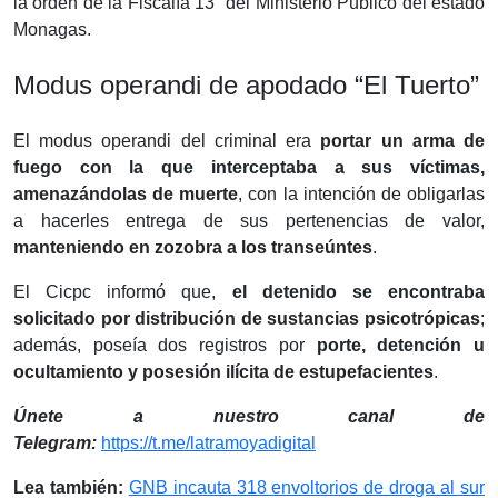
la orden de la Fiscalía 13° del Ministerio Público del estado
Monagas.
Modus operandi de apodado “El Tuerto”
El modus operandi del criminal era
portar un arma de
fuego con la que interceptaba a sus víctimas,
amenazándolas de muerte
, con la intención de obligarlas
a hacerles entrega de sus pertenencias de valor,
manteniendo en zozobra a los transeúntes
.
El Cicpc informó que,
el detenido se encontraba
solicitado por distribución de sustancias psicotrópicas
;
además, poseía dos registros por
porte, detención u
ocultamiento y posesión ilícita de estupefacientes
.
Únete a nuestro canal de
Telegram:
https://t.me/latramoyadigital
Lea también:
GNB incauta 318 envoltorios de droga al sur