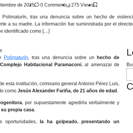
tiembre de 2025
0 Comments
275 Views
 Polimaturín, tras una denuncia sobre un hecho de violen
e a su madre. La información fue suministrada por el director 
ue identificado como […]
L
de
Polimaturín
, tras una denuncia sobre un
hecho de
 Complejo Habitacional Paramaconi
, al amenazar de
Bu
de esta institución, comisario general Antonio Pérez Luis,
C
cado como
Jesús Alexander Fariña, de 21 años de edad
.
ogenitora
, por supuestamente agredirla verbalmente y
 su propia casa
.
as oportunidades,
la ha golpeado, presentando un