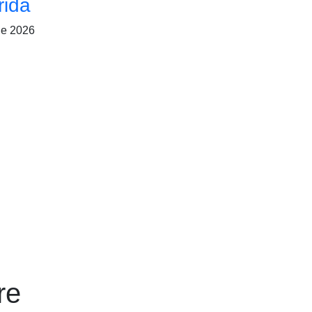
rida
de 2026
re