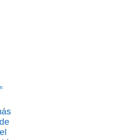
más
 de
el