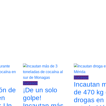
Sucesos
Incautan 
Sucesos
ión de
¡De un solo
de 470 kg
en
golpe!
drogas en 
: Un
Incautan más