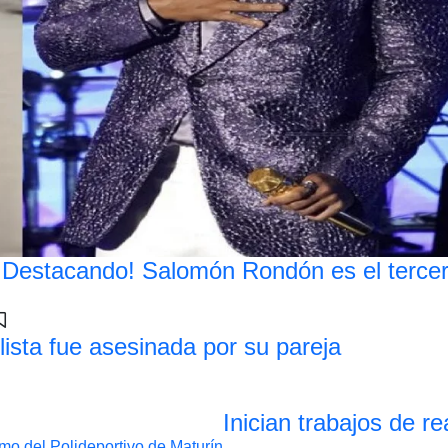
¡Destacando! Salomón Rondón es el terce
lista fue asesinada por su pareja
Inician trabajos de r