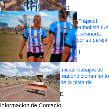
¡Trágico!
Futbolista fue
asesinada
por su pareja
Inician trabajos de
reacondicionamiento
de la pista de
Informacion de Contacto