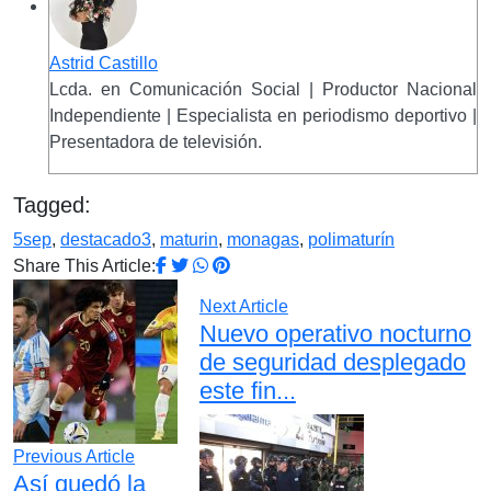
Astrid Castillo
Lcda. en Comunicación Social | Productor Nacional
Independiente | Especialista en periodismo deportivo |
Presentadora de televisión.
Tagged:
5sep
,
destacado3
,
maturin
,
monagas
,
polimaturín
Share This Article:
Next Article
Nuevo operativo nocturno
de seguridad desplegado
este fin...
Previous Article
Así quedó la