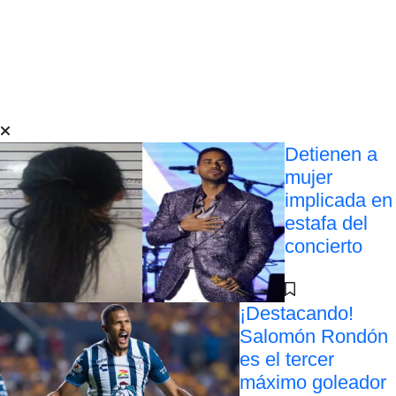
Detienen a
mujer
implicada en
estafa del
concierto
¡Destacando!
Salomón Rondón
es el tercer
máximo goleador