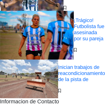
¡Trágico!
Futbolista fue
asesinada
por su pareja
Inician trabajos de
reacondicionamiento
de la pista de
Informacion de Contacto