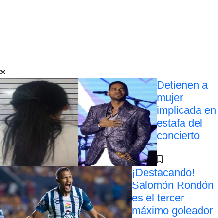
Detienen a
mujer
implicada en
estafa del
concierto
¡Destacando!
Salomón Rondón
es el tercer
máximo goleador