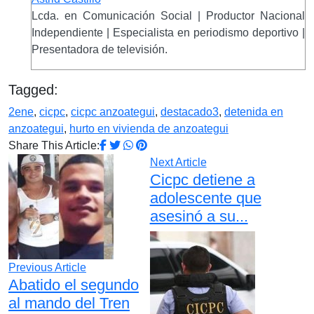
Lcda. en Comunicación Social | Productor Nacional
Independiente | Especialista en periodismo deportivo |
Presentadora de televisión.
Tagged:
2ene
,
cicpc
,
cicpc anzoategui
,
destacado3
,
detenida en
anzoategui
,
hurto en vivienda de anzoategui
Share This Article:
Next Article
Cicpc detiene a
adolescente que
asesinó a su...
Previous Article
Abatido el segundo
al mando del Tren