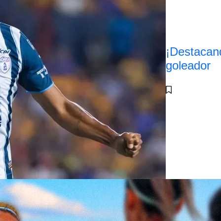
¡Destacan
goleador