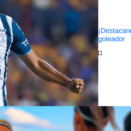
¡Destacan
goleador