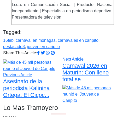
Lcda. en Comunicación Social | Productor Nacional
Independiente | Especialista en periodismo deportivo |
Presentadora de televisión.
Tagged:
16feb
,
carnaval en monagas
,
carnavales en caripito
,
destacado3
,
jouvert en caripito
Share This Article:
Next Article
Carnaval 2026 en
Maturín: Con lleno
Previous Article
total se...
Asesinato de la
periodista Kalinina
Ortega: El Cicpc...
Lo Mas Tramoyero