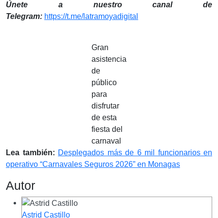
Únete a nuestro canal de
Telegram:
https://t.me/latramoyadigital
Gran
asistencia
de
público
para
disfrutar
de esta
fiesta del
carnaval
Lea también:
Desplegados más de 6 mil funcionarios en
operativo “Carnavales Seguros 2026” en Monagas
Autor
Astrid Castillo