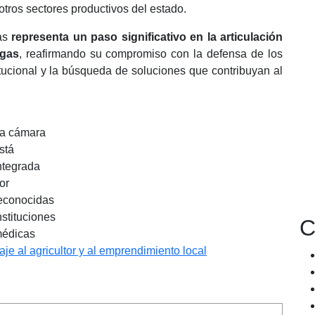
 otros sectores productivos del estado.
das
representa un paso significativo en la articulación
agas
, reafirmando su compromiso con la defensa de los
titucional y la búsqueda de soluciones que contribuyan al
a cámara
stá
ntegrada
or
econocidas
nstituciones
C
édicas
e al agricultor y al emprendimiento local