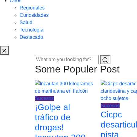
Otros
Regionales
Curiosidades
Salud
Tecnologia
Destacado
Some Populer Post
Sucesos
¡Golpe al
Sucesos
Cicpc
tráfico de
desarticu
drogas!
pista