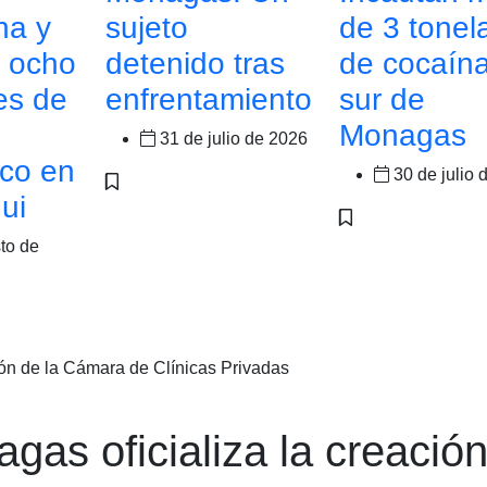
na y
sujeto
de 3 tonel
a ocho
detenido tras
de cocaína
es de
enfrentamiento
sur de
Monagas
31 de julio de 2026
ico en
30 de julio 
ui
to de
ón de la Cámara de Clínicas Privadas
as oficializa la creació