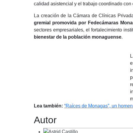
calidad asistencial y el trabajo coordinado con
La creación de la Cámara de Clínicas Priva
gremial promovida por Fedecámaras Mon
sectores empresariales, el fortalecimiento ins
bienestar de la población monaguense
.
L
e
i
p
r
i
m
Lea también:
“Raíces de Monagas”, un homenaj
Autor