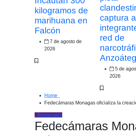
Incautan 300
clandesti
kilogramos de
captura 
marihuana en
integrant
Falcón
red de
7 de agosto de
narcotráf
2026
Anzoáteg
5 de agos
2026
Home
Fedecámaras Monagas oficializa la creaci
- Regionales
Fedecámaras Monag