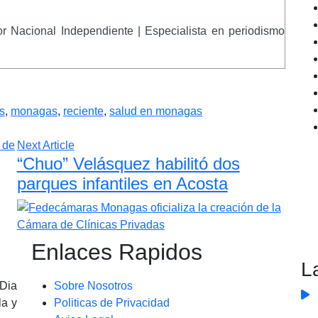
r Nacional Independiente | Especialista en periodismo
s
,
monagas
,
reciente
,
salud en monagas
Next Article
“Chuo” Velásquez habilitó dos
parques infantiles en Acosta
Enlaces Rapidos
L
 Dia
Sobre Nosotros
la y
Politicas de Privacidad