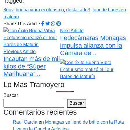
Tagged:
8nov
,
buena vibra ecoturismo
,
destacado3
,
tour de bares en
maturin
Share This Article:
Next Article
Fedecámaras Monagas
impulsa alianza con la
Previous Article
Cámara de...
Incautan más de mil
kilos de “Súper
Marihuana”...
Lo Mas Tramoyero
Buscar
Buscar
Comentarios recientes
Raul Garcia
en
Monagas se llenó de brillo con la Ruta
Live en la Concha Acústica