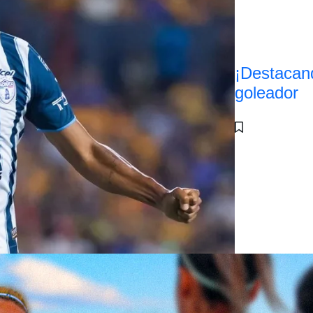
¡Destacan
goleador