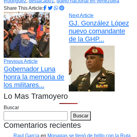
Rodríguez
,
destacado1
,
duelo nacional en venezuela
Share This Article:
Next Article
GJ. González López
nuevo comandante
de la GHP...
Previous Article
Gobernador Luna
honra la memoria de
los militares...
Lo Mas Tramoyero
Buscar
Buscar
Comentarios recientes
Raul Garcia
en
Monagas se llenó de brillo con la Ruta