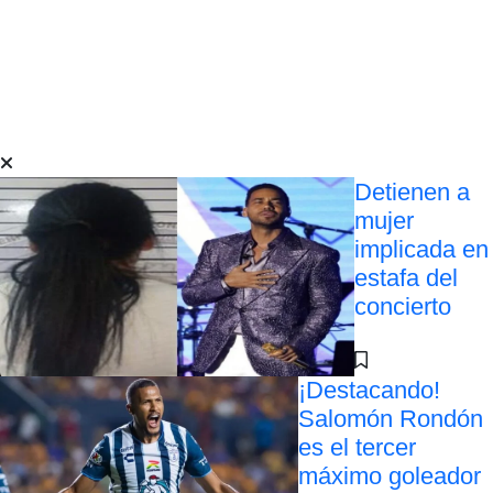
Detienen a
mujer
implicada en
estafa del
concierto
¡Destacando!
Salomón Rondón
es el tercer
máximo goleador