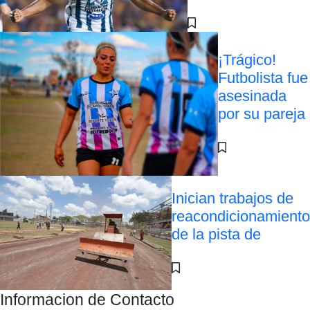
¡Trágico!
Futbolista fue
asesinada
por su pareja
Inician trabajos de
reacondicionamiento
de la pista de
Informacion de Contacto