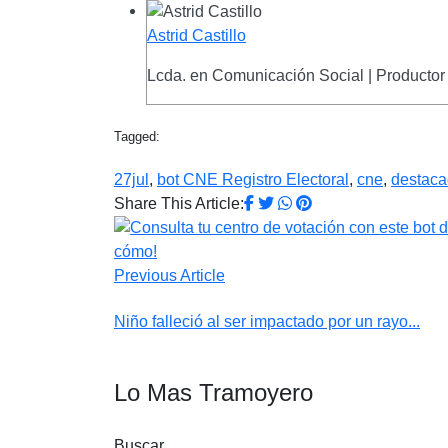
Astrid Castillo
Lcda. en Comunicación Social | Productor 
Tagged:
27jul
,
bot CNE Registro Electoral
,
cne
,
destac
Share This Article:
Previous Article
Niño falleció al ser impactado por un rayo...
Lo Mas Tramoyero
Buscar