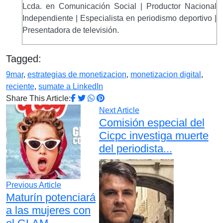
Lcda. en Comunicación Social | Productor Nacional
Independiente | Especialista en periodismo deportivo |
Presentadora de televisión.
Tagged:
9mar
,
estrategias de monetizacion
,
monetizacion digital
,
reciente
,
sumate a LinkedIn
Share This Article:
Next Article
Comisión especial del
Cicpc investiga muerte
del periodista...
Previous Article
Maturín potenciará
a las mujeres con