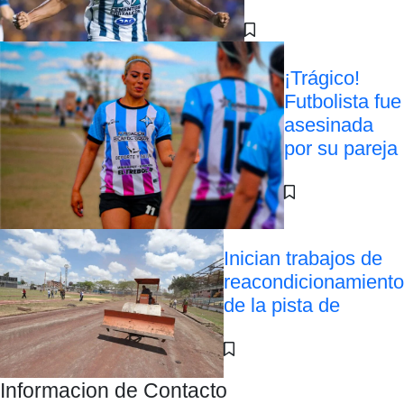
¡Trágico!
Futbolista fue
asesinada
por su pareja
Inician trabajos de
reacondicionamiento
de la pista de
Informacion de Contacto