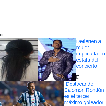
Detienen a
mujer
implicada en
estafa del
concierto
¡Destacando!
Salomón Rondón
es el tercer
máximo goleador