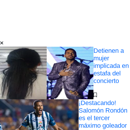
Detienen a
mujer
implicada en
estafa del
concierto
¡Destacando!
Salomón Rondón
es el tercer
máximo goleador