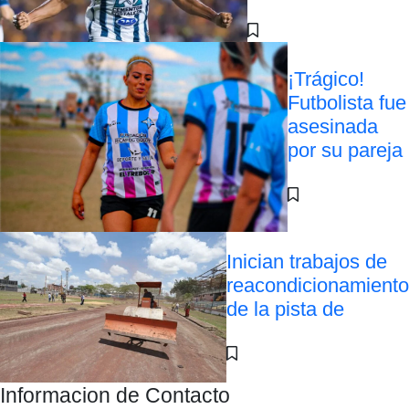
¡Trágico!
Futbolista fue
asesinada
por su pareja
Inician trabajos de
reacondicionamiento
de la pista de
Informacion de Contacto