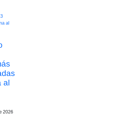
o
más
adas
 al
de 2026