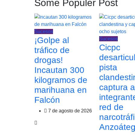
Some Populer Post
Sucesos
¡Golpe al
Sucesos
Cicpc
tráfico de
desarticu
drogas!
pista
Incautan 300
clandesti
kilogramos de
captura 
marihuana en
integrant
Falcón
red de
7 de agosto de 2026
narcotráf
Anzoáteg