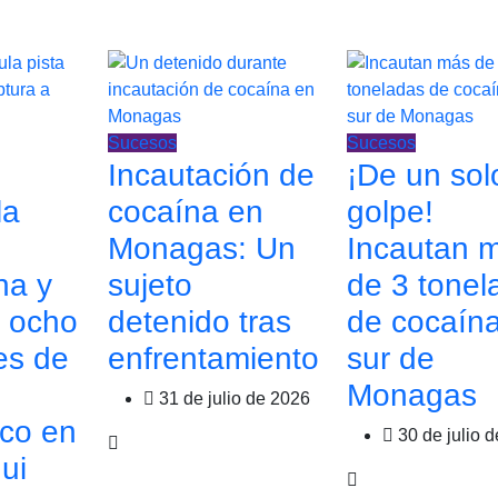
Sucesos
Sucesos
Incautación de
¡De un sol
la
cocaína en
golpe!
Monagas: Un
Incautan 
na y
sujeto
de 3 tonel
a ocho
detenido tras
de cocaína
es de
enfrentamiento
sur de
Monagas
31 de julio de 2026
ico en
30 de julio 
ui