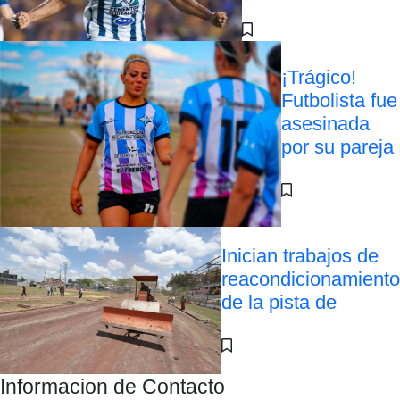
¡Trágico!
Futbolista fue
asesinada
por su pareja
Inician trabajos de
reacondicionamiento
de la pista de
Informacion de Contacto