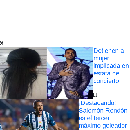
Detienen a
mujer
implicada en
estafa del
concierto
¡Destacando!
Salomón Rondón
es el tercer
máximo goleador