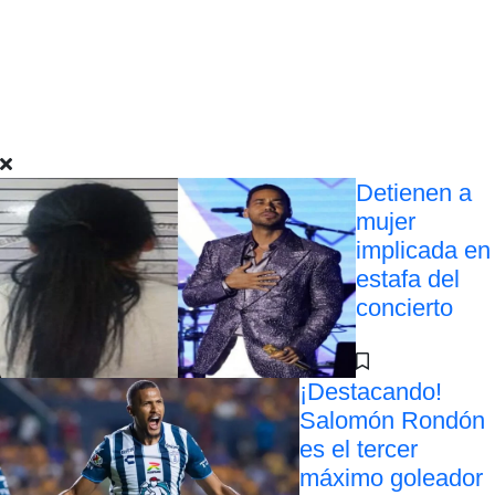
Detienen a
mujer
implicada en
estafa del
concierto
¡Destacando!
Salomón Rondón
es el tercer
máximo goleador