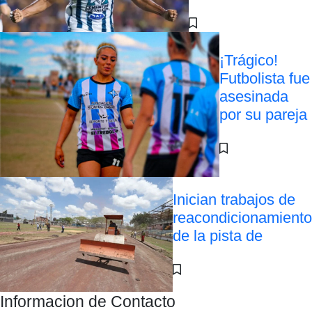
¡Trágico!
Futbolista fue
asesinada
por su pareja
Inician trabajos de
reacondicionamiento
de la pista de
Informacion de Contacto