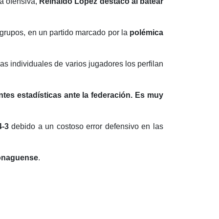
la ofensiva,
Reinaldo López destacó al batear
e grupos, en un partido marcado por la
polémica
as individuales de varios jugadores los perfilan
es estadísticas ante la federación. Es muy
4-3
debido a un costoso error defensivo en las
monaguense
.