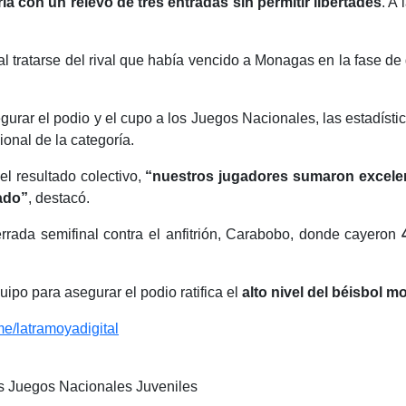
ia con un relevo de tres entradas sin permitir libertades
. A 
 al tratarse del rival que había vencido a Monagas en la fase d
urar el podio y el cupo a los Juegos Nacionales, las estadístic
onal de la categoría.
el resultado colectivo,
“nuestros jugadores sumaron excelent
mado”
, destacó.
rrada semifinal contra el anfitrión, Carabobo, donde cayeron
ipo para asegurar el podio ratifica el
alto nivel del béisbol 
.me/latramoyadigital
os Juegos Nacionales Juveniles