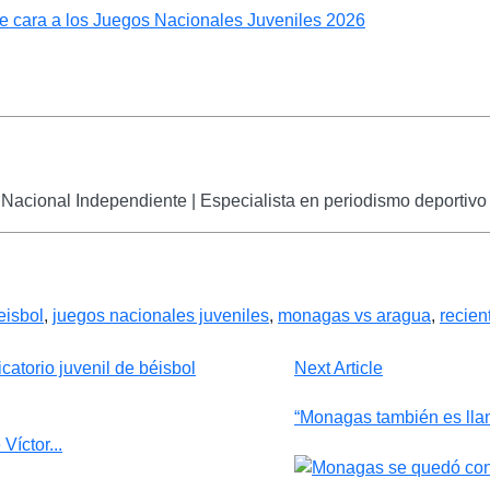
e cara a los Juegos Nacionales Juveniles 2026
Nacional Independiente | Especialista en periodismo deportivo 
eisbol
,
juegos nacionales juveniles
,
monagas vs aragua
,
recien
Next Article
“Monagas también es llano
íctor...