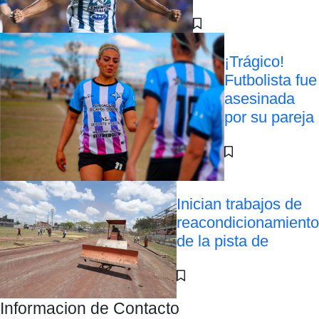
¡Trágico!
Futbolista fue
asesinada
por su pareja
Inician trabajos de
reacondicionamiento
de la pista de
Informacion de Contacto