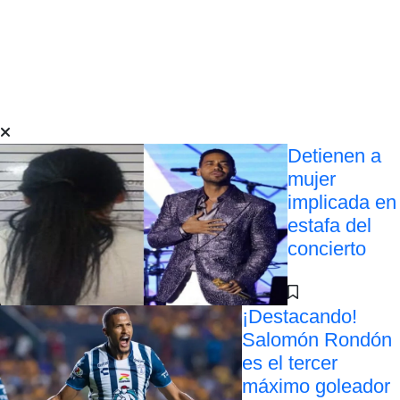
Detienen a
mujer
implicada en
estafa del
concierto
¡Destacando!
Salomón Rondón
es el tercer
máximo goleador