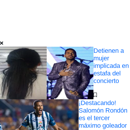
Detienen a
mujer
implicada en
estafa del
concierto
¡Destacando!
Salomón Rondón
es el tercer
máximo goleador