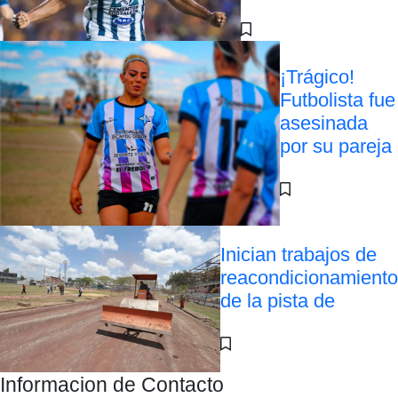
¡Trágico!
Futbolista fue
asesinada
por su pareja
Inician trabajos de
reacondicionamiento
de la pista de
Informacion de Contacto