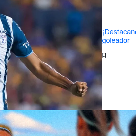
¡Destacan
goleador