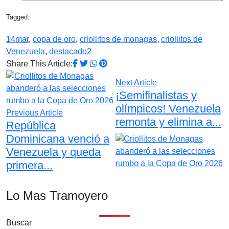
Tagged:
14mar
,
copa de oro
,
criollitos de monagas
,
criollitos de
Venezuela
,
destacado2
Share This Article:
Next Article
¡Semifinalistas y
olímpicos! Venezuela
Previous Article
remonta y elimina a...
República
Dominicana venció a
Venezuela y queda
primera...
Lo Mas Tramoyero
Buscar