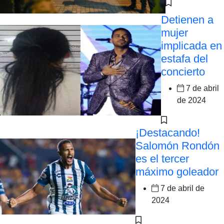
Detienen a
mujer
implicada en
estafa del
concierto
7 de abril
de 2024
¡Destacando!
Salomón Rondón
es el tercer
máximo goleador
7 de abril de
2024