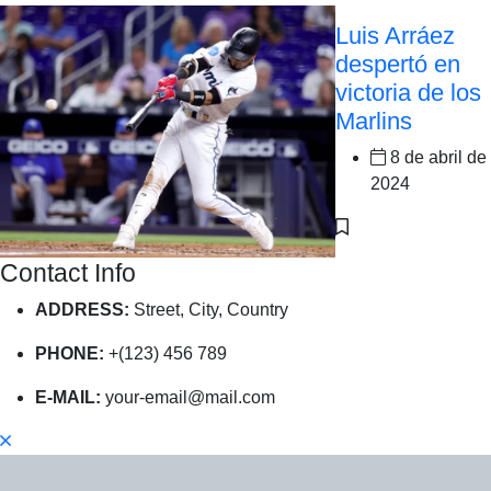
Luis Arráez
despertó en
victoria de los
Marlins
8 de abril de
2024
Contact Info
ADDRESS:
Street, City, Country
PHONE:
+(123) 456 789
E-MAIL:
your-email@mail.com