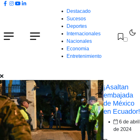
Destacado
Sucesos
Deportes
Internacionales
Nacionales
Economia
Entretenimiento
¡Asaltan
embajada
de México
en Ecuador!
6 de abril
de 2024